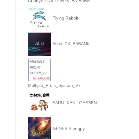
Crionyx_GOLD_M15_EA-BANK
Flying Rabbit
Atlas_FX_EABANK
Multiple_Profit_System_V7
SARU_KANI_GASSEN
GENESIS eurjpy