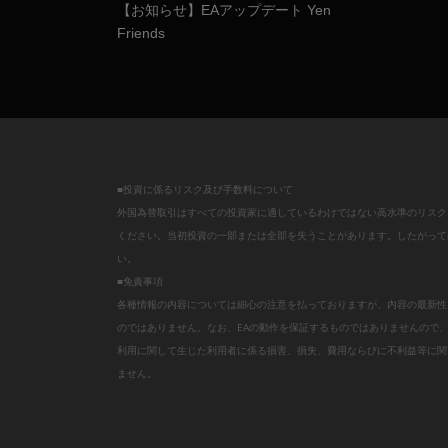
【お知らせ】EAアップデート Yen
Friends
■投資に係るリスク及び手数料について
外国為替取引はすべての投資家に適しているわけではない高水準のリスク
ください。当初投資の一部または全部を失うことがあります。したがって
い。
■免責事項
各種情報の内容については細心の注意を払っておりますが、内容の最新性
のではありません。なお、EAの動作を保証するものではありませんので
利用に関して生じた利用者に係る損害、損失、費用ならびに不利益等に関
ません。