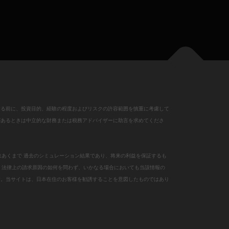
する前に、投資目的、経験の程度およびリスクの許容範囲を慎重に考慮して
があるときは中立的な財務または税務アドバイザーに助言を求めてくださ
はあくまで 過去のシミュレーション結果であり、将来の利益を保証するも
、法律上の請求原因の如何を問わず、いかなる場合においても当該情報の
す。当サイトは、日本在住のお客様を勧誘することを意図したものではあり