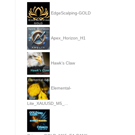
EdgeScalping-GOLD
Apex_Horizon_H1
Hawk’s Claw
Elemental-
Lite_XAUUSD_M5_...