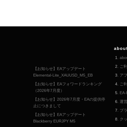
abou
abo
ご
【お知らせ】EAアップデート
Elemental-Lite_XAUUSD_M5_EB
ア
【お知らせ】EAフォワードランキング
ご
（2026年7月度）
EA
【お知らせ】2026年7月度・EAの提供停
運
止につきまして
プ
【お知らせ】EAアップデート
ク
Blackberry EURJPY M5