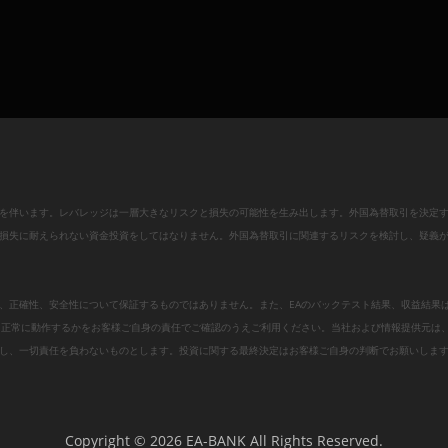
を伴います。レバレッジは一層大きなリスクと損失の可能性を生み出します。外国為替取引を決定
損失に耐えられない資金投資をしてはなりません。外国為替取引に関連するリスクを検討し、疑義
、正確性、安全性について保証するものではありません。また、EAのバックテスト結果、収益結果
、正常に動作するかをお客様ご自身の責任でご確認のうえご利用ください。当社および情報提供元は
し、一切責任を負わないものとします。投資に関する最終決定はお客様ご自身の判断でお願いしま
Copyright © 2026 EA-BANK All Rights Reserved.